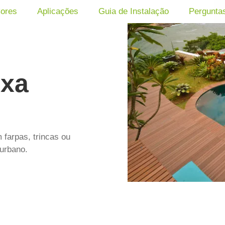
Cores
Aplicações
Guia de Instalação
Pergunta
ixa
 farpas, trincas ou
 urbano.