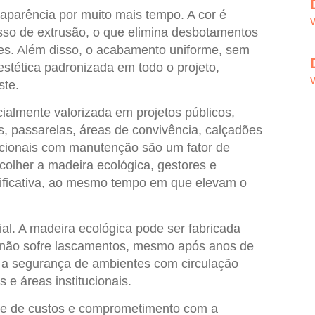
parência por muito mais tempo. A cor é
V
sso de extrusão, o que elimina desbotamentos
tes. Além disso, o acabamento uniforme, sem
estética padronizada em todo o projeto,
V
ste.
almente valorizada em projetos públicos,
, passarelas, áreas de convivência, calçadões
acionais com manutenção são um fator de
scolher a
madeira ecológica
, gestores e
nificativa, ao mesmo tempo em que elevam o
ial. A
madeira ecológica
pode ser fabricada
 e não sofre lascamentos, mesmo após anos de
a a segurança de ambientes com circulação
e áreas institucionais.
ole de custos e comprometimento com a