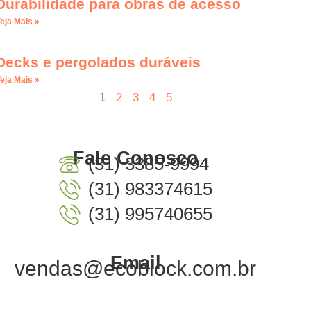
Durabilidade para obras de acesso
eja Mais »
Decks e pergolados duráveis
eja Mais »
1
2
3
4
5
Fale Conosco
(31) 3385-9994
(31) 983374615
(31) 995740655
Email
vendas@ecoblock.com.br