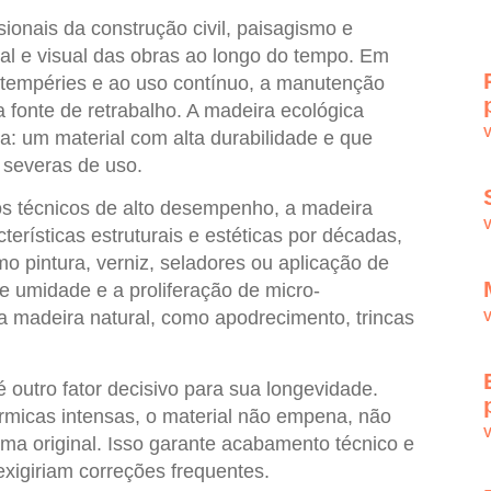
sionais da construção civil, paisagismo e
ral e visual das obras ao longo do tempo. Em
intempéries e ao uso contínuo, a manutenção
 fonte de retrabalho. A
madeira ecológica
V
: um material com alta durabilidade e que
severas de uso.
ivos técnicos de alto desempenho, a
madeira
V
erísticas estruturais e estéticas por décadas,
 pintura, verniz, seladores ou aplicação de
 umidade e a proliferação de micro-
a madeira natural, como apodrecimento, trincas
V
 outro fator decisivo para sua longevidade.
rmicas intensas, o material não empena, não
V
rma original. Isso garante acabamento técnico e
 exigiriam correções frequentes.