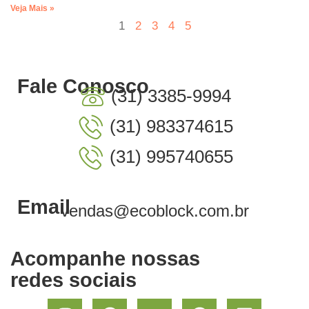
Veja Mais »
1
2
3
4
5
Fale Conosco
(31) 3385-9994
(31) 983374615
(31) 995740655
Email
vendas@ecoblock.com.br
Acompanhe nossas
redes sociais