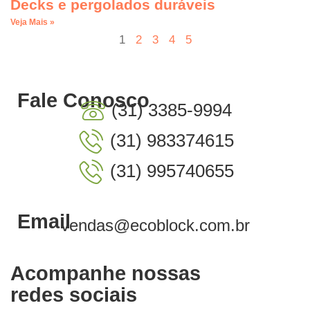
Decks e pergolados duráveis
Veja Mais »
1
2
3
4
5
Fale Conosco
(31) 3385-9994
(31) 983374615
(31) 995740655
Email
vendas@ecoblock.com.br
Acompanhe nossas
redes sociais